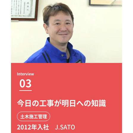
Interview
03
今日の工事が明日への知識
土木施工管理
2012年入社
J.SATO